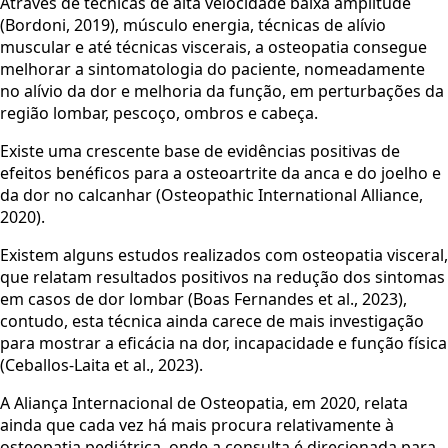
Através de técnicas de alta velocidade baixa amplitude
(Bordoni, 2019), músculo energia, técnicas de alívio
muscular e até técnicas viscerais, a osteopatia consegue
melhorar a sintomatologia do paciente, nomeadamente
no alívio da dor e melhoria da função, em perturbações da
região lombar, pescoço, ombros e cabeça.
Existe uma crescente base de evidências positivas de
efeitos benéficos para a osteoartrite da anca e do joelho e
da dor no calcanhar (Osteopathic International Alliance,
2020).
Existem alguns estudos realizados com osteopatia visceral,
que relatam resultados positivos na redução dos sintomas
em casos de dor lombar (Boas Fernandes et al., 2023),
contudo, esta técnica ainda carece de mais investigação
para mostrar a eficácia na dor, incapacidade e função física
(Ceballos-Laita et al., 2023).
A Aliança Internacional de Osteopatia, em 2020, relata
ainda que cada vez há mais procura relativamente à
osteopatia pediátrica, onde a consulta é direcionada para