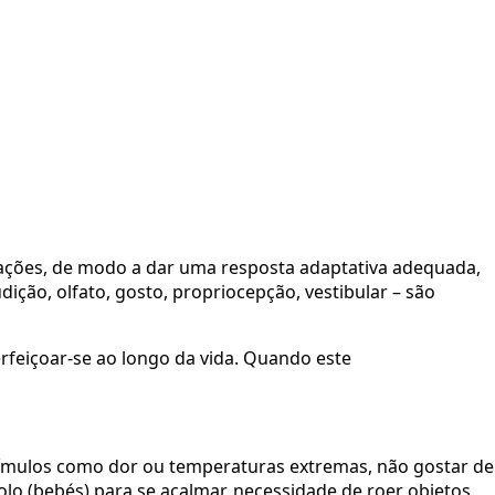
mações, de modo a dar uma resposta adaptativa adequada,
ição, olfato, gosto, propriocepção, vestibular – são
rfeiçoar-se ao longo da vida. Quando este
stímulos como dor ou temperaturas extremas, não gostar de
lo (bebés) para se acalmar, necessidade de roer objetos