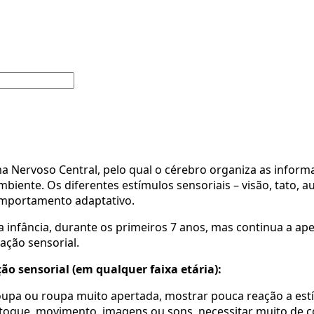
ma Nervoso Central, pelo qual o cérebro organiza as infor
ente. Os diferentes estímulos sensoriais – visão, tato, aud
omportamento adaptativo.
 infância, durante os primeiros 7 anos, mas continua a ape
ação sensorial.
ção sensorial (em qualquer faixa etária):
na roupa ou roupa muito apertada, mostrar pouca reação a e
 toque, movimento, imagens ou sons, necessitar muito de co