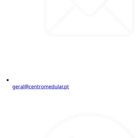
geral@centromedular.pt