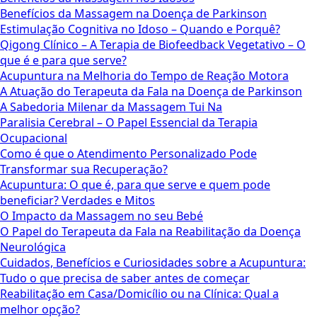
Benefícios da Massagem na Doença de Parkinson
Estimulação Cognitiva no Idoso – Quando e Porquê?
Qigong Clínico – A Terapia de Biofeedback Vegetativo – O
que é e para que serve?
Acupuntura na Melhoria do Tempo de Reação Motora
A Atuação do Terapeuta da Fala na Doença de Parkinson
A Sabedoria Milenar da Massagem Tui Na
Paralisia Cerebral – O Papel Essencial da Terapia
Ocupacional
Como é que o Atendimento Personalizado Pode
Transformar sua Recuperação?
Acupuntura: O que é, para que serve e quem pode
beneficiar? Verdades e Mitos
O Impacto da Massagem no seu Bebé
O Papel do Terapeuta da Fala na Reabilitação da Doença
Neurológica
Cuidados, Benefícios e Curiosidades sobre a Acupuntura:
Tudo o que precisa de saber antes de começar
Reabilitação em Casa/Domicílio ou na Clínica: Qual a
melhor opção?