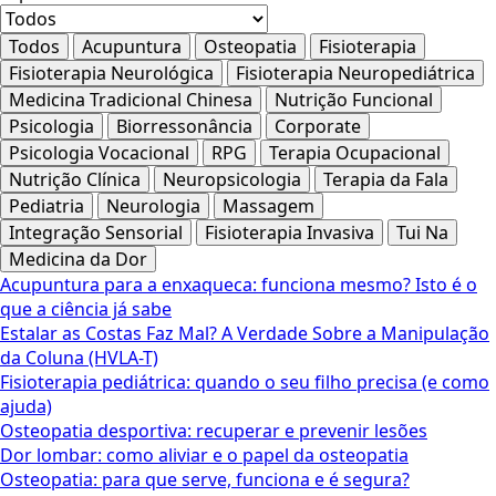
Todos
Acupuntura
Osteopatia
Fisioterapia
Fisioterapia Neurológica
Fisioterapia Neuropediátrica
Medicina Tradicional Chinesa
Nutrição Funcional
Psicologia
Biorressonância
Corporate
Psicologia Vocacional
RPG
Terapia Ocupacional
Nutrição Clínica
Neuropsicologia
Terapia da Fala
Pediatria
Neurologia
Massagem
Integração Sensorial
Fisioterapia Invasiva
Tui Na
Medicina da Dor
Acupuntura para a enxaqueca: funciona mesmo? Isto é o
que a ciência já sabe
Estalar as Costas Faz Mal? A Verdade Sobre a Manipulação
da Coluna (HVLA-T)
Fisioterapia pediátrica: quando o seu filho precisa (e como
ajuda)
Osteopatia desportiva: recuperar e prevenir lesões
Dor lombar: como aliviar e o papel da osteopatia
Osteopatia: para que serve, funciona e é segura?