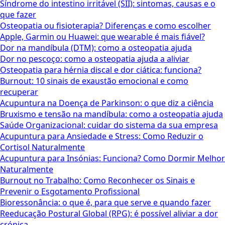
Síndrome do intestino irritável (SII): sintomas, causas e o
que fazer
Osteopatia ou fisioterapia? Diferenças e como escolher
Apple, Garmin ou Huawei: que wearable é mais fiável?
Dor na mandíbula (DTM): como a osteopatia ajuda
Dor no pescoço: como a osteopatia ajuda a aliviar
Osteopatia para hérnia discal e dor ciática: funciona?
Burnout: 10 sinais de exaustão emocional e como
recuperar
Acupuntura na Doença de Parkinson: o que diz a ciência
Bruxismo e tensão na mandíbula: como a osteopatia ajuda
Saúde Organizacional: cuidar do sistema da sua empresa
Acupuntura para Ansiedade e Stress: Como Reduzir o
Cortisol Naturalmente
Acupuntura para Insónias: Funciona? Como Dormir Melhor
Naturalmente
Burnout no Trabalho: Como Reconhecer os Sinais e
Prevenir o Esgotamento Profissional
Bioressonância: o que é, para que serve e quando fazer
Reeducação Postural Global (RPG): é possível aliviar a dor
crónica