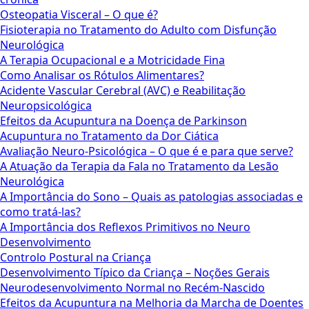
Osteopatia Visceral – O que é?
Fisioterapia no Tratamento do Adulto com Disfunção
Neurológica
A Terapia Ocupacional e a Motricidade Fina
Como Analisar os Rótulos Alimentares?
Acidente Vascular Cerebral (AVC) e Reabilitação
Neuropsicológica
Efeitos da Acupuntura na Doença de Parkinson
Acupuntura no Tratamento da Dor Ciática
Avaliação Neuro-Psicológica – O que é e para que serve?
A Atuação da Terapia da Fala no Tratamento da Lesão
Neurológica
A Importância do Sono – Quais as patologias associadas e
como tratá-las?
A Importância dos Reflexos Primitivos no Neuro
Desenvolvimento
Controlo Postural na Criança
Desenvolvimento Típico da Criança – Noções Gerais
Neurodesenvolvimento Normal no Recém-Nascido
Efeitos da Acupuntura na Melhoria da Marcha de Doentes